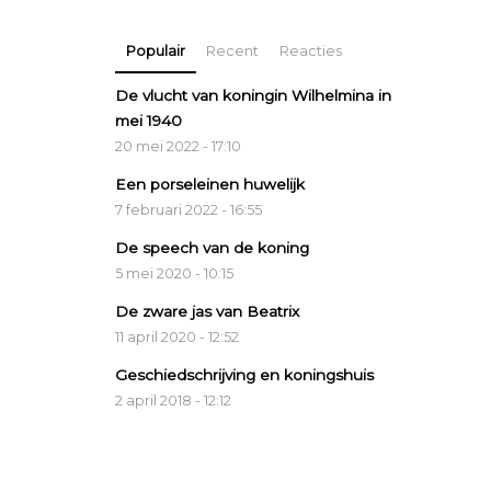
Populair
Recent
Reacties
De vlucht van koningin Wilhelmina in
mei 1940
20 mei 2022 - 17:10
Een porseleinen huwelijk
7 februari 2022 - 16:55
De speech van de koning
5 mei 2020 - 10:15
De zware jas van Beatrix
11 april 2020 - 12:52
Geschiedschrijving en koningshuis
2 april 2018 - 12:12