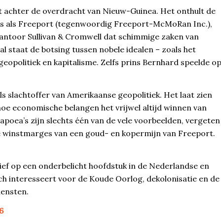
ot achter de overdracht van Nieuw-Guinea. Het onthult de
nals als Freeport (tegenwoordig Freeport-McMoRan Inc.),
ntoor Sullivan & Cromwell dat schimmige zaken van
al staat de botsing tussen nobele idealen – zoals het
geopolitiek en kapitalisme. Zelfs prins Bernhard speelde o
s slachtoffer van Amerikaanse geopolitiek. Het laat zien
e economische belangen het vrijwel altijd winnen van
poea’s zijn slechts één van de vele voorbeelden, vergeten
de winstmarges van een goud- en kopermijn van Freeport.
ief op een onderbelicht hoofdstuk in de Nederlandse en
ich interesseert voor de Koude Oorlog, dekolonisatie en de
iensten.
6