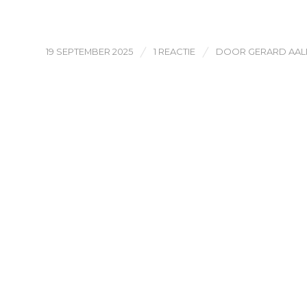
/
/
19 SEPTEMBER 2025
1 REACTIE
DOOR
GERARD AA