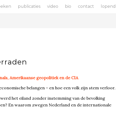
oeken
publicaties
video
bio
contact
lopend
erraden
onals, Amerikaanse geopolitiek en de CIA
economische belangen – en hoe een volk zijn stem verloor.
 werd het eiland zonder instemming van de bevolking
ren? En waarom zwegen Nederland en de internationale