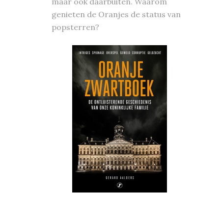
maar ook daarbuiten. Waarom
genieten de Oranjes de status van
popsterren?