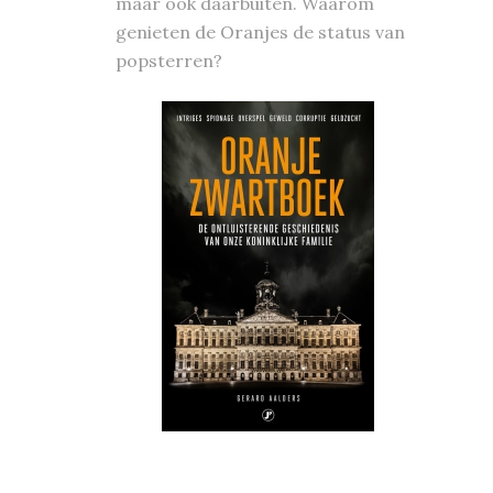
maar ook daarbuiten. Waarom
genieten de Oranjes de status van
popsterren?