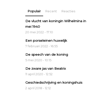
Populair
Recent
Reacties
De vlucht van koningin Wilhelmina in
mei 1940
20 mei 2022 - 17:10
Een porseleinen huwelijk
7 februari 2022 - 16:55
De speech van de koning
5 mei 2020 - 10:15
De zware jas van Beatrix
11 april 2020 - 12:52
Geschiedschrijving en koningshuis
2 april 2018 - 12:12