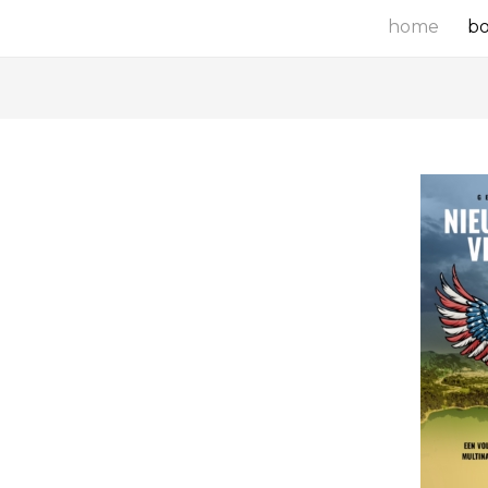
home
b