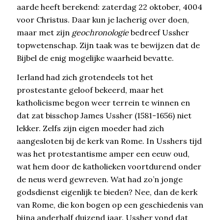
aarde heeft berekend: zaterdag 22 oktober, 4004
voor Christus. Daar kun je lacherig over doen,
maar met zijn
geochronologie
bedreef Ussher
topwetenschap. Zijn taak was te bewijzen dat de
Bijbel de enig mogelijke waarheid bevatte.
Ierland had zich grotendeels tot het
prostestante geloof bekeerd, maar het
katholicisme begon weer terrein te winnen en
dat zat bisschop James Ussher (1581-1656) niet
lekker. Zelfs zijn eigen moeder had zich
aangesloten bij de kerk van Rome. In Usshers tijd
was het protestantisme amper een eeuw oud,
wat hem door de katholieken voortdurend onder
de neus werd gewreven. Wat had zo’n jonge
godsdienst eigenlijk te bieden? Nee, dan de kerk
van Rome, die kon bogen op een geschiedenis van
bijna anderhalf duizend jaar. Ussher vond dat