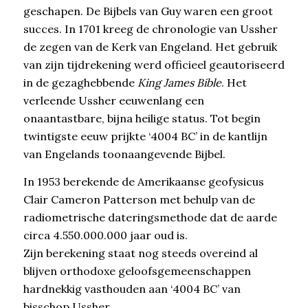
geschapen. De Bijbels van Guy waren een groot
succes. In 1701 kreeg de chronologie van Ussher
de zegen van de Kerk van Engeland. Het gebruik
van zijn tijdrekening werd officieel geautoriseerd
in de gezaghebbende
King James Bible
. Het
verleende Ussher eeuwenlang een
onaantastbare, bijna heilige status. Tot begin
twintigste eeuw prijkte ‘4004 BC’ in de kantlijn
van Engelands toonaangevende Bijbel.
In 1953 berekende de Amerikaanse geofysicus
Clair Cameron Patterson met behulp van de
radiometrische dateringsmethode dat de aarde
circa 4.550.000.000 jaar oud is.
Zijn berekening staat nog steeds overeind al
blijven orthodoxe geloofsgemeenschappen
hardnekkig vasthouden aan ‘4004 BC’ van
bisschop Ussher.