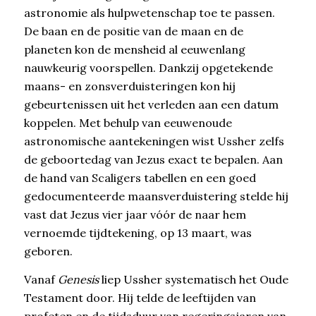
astronomie als hulpwetenschap toe te passen.
De baan en de positie van de maan en de
planeten kon de mensheid al eeuwenlang
nauwkeurig voorspellen. Dankzij opgetekende
maans- en zonsverduisteringen kon hij
gebeurtenissen uit het verleden aan een datum
koppelen. Met behulp van eeuwenoude
astronomische aantekeningen wist Ussher zelfs
de geboortedag van Jezus exact te bepalen. Aan
de hand van Scaligers tabellen en een goed
gedocumenteerde maansverduistering stelde hij
vast dat Jezus vier jaar vóór de naar hem
vernoemde tijdtekening, op 13 maart, was
geboren.
Vanaf
Genesis
liep Ussher systematisch het Oude
Testament door. Hij telde de leeftijden van
profeten en de tijdsduur van regeringsjaren van