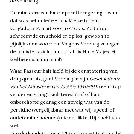
de volle laag.
De ministers van haar operetteregering – want
dat was het in feite – maakte ze tijdens
vergaderingen uit voor rotte vis. Ze tierde,
schreeuwde en schold er op los; gewoon te
pijnlijk voor woorden. Volgens Verburg vroegen
de ministers zich dan ook af: ‘is Hare Majesteit
wel helemaal normaal?’
Waar Fasseur halt hield bij de constatering van
drugsgebruik, gaat Verburg in zijn
Geschiedenis
van het Ministerie van Justitie 1940-1945
een stap
verder en vraagt zich terecht af of haar
onbeschofte gedrag een gevolg was van de
pervitine (vergelijkbaar met wat wij ‘speed’ of
amfetamine noemen) die ze slikte. Hij dacht van
wel.
Een deskundige van het Trimbos instituut zei dat