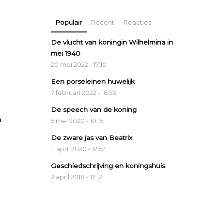
Populair
Recent
Reacties
De vlucht van koningin Wilhelmina in
mei 1940
20 mei 2022 - 17:10
Een porseleinen huwelijk
7 februari 2022 - 16:55
De speech van de koning
n
5 mei 2020 - 10:15
De zware jas van Beatrix
11 april 2020 - 12:52
Geschiedschrijving en koningshuis
2 april 2018 - 12:12