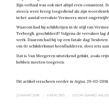
Zijn verhaal was ook niet altijd even consistent.
steeds weer kreeg toegediend als zijn woordenvl
in het aantal vervalste Vermeers moet ongetwijf
Waarom had hij schilderijen in de stijl van Verm
Terborgh, geschilderd? Volgens de vervalser lag d
werk. Daarom had hij ‘op een fatale dag’ besloten 
om de schilderkunst heenfladderen, door iets aan 
Dat is Van Meegeren uitstekend gelukt, zoals vrij
hebben moeten toegeven.
Dit artikel verscheen eerder in
Argus
, 20-03-2018
/
/
23 MAART 2018
0 REACTIES
DOOR
GERARD AALDE