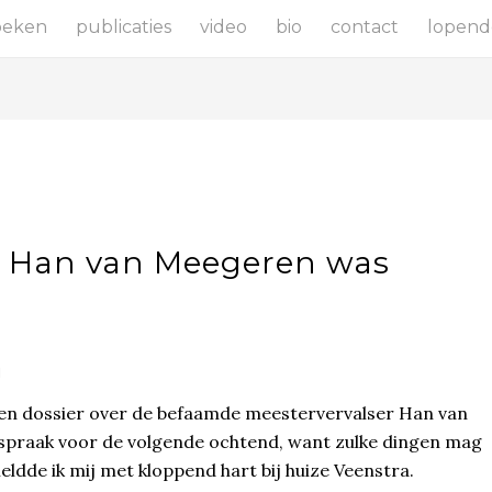
oeken
publicaties
video
bio
contact
lopend
r Han van Meegeren was
a
r een dossier over de befaamde meestervervalser Han van
fspraak voor de volgende ochtend, want zulke dingen mag
meldde ik mij met kloppend hart bij huize Veenstra.