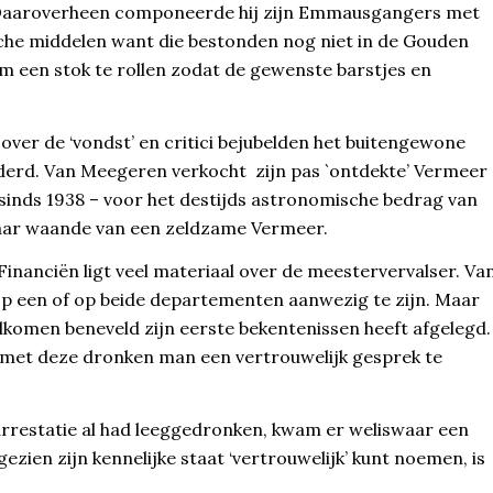
. Daaroverheen componeerde hij zijn Emmausgangers met
sche middelen want die bestonden nog niet in de Gouden
om een stok te rollen zodat de gewenste barstjes en
over de ‘vondst’ en critici bejubelden het buitengewone
erd. Van Meegeren verkocht zijn pas `ontdekte’ Vermeer
inds 1938 – voor het destijds astronomische bedrag van
enaar waande van een zeldzame Vermeer.
 Financiën ligt veel materiaal over de meestervervalser. Va
l op een of op beide departementen aanwezig te zijn. Maar
komen beneveld zijn eerste bekentenissen heeft afgelegd.
met deze dronken man een vertrouwelijk gesprek te
 arrestatie al had leeggedronken, kwam er weliswaar een
ien zijn kennelijke staat ‘vertrouwelijk’ kunt noemen, is