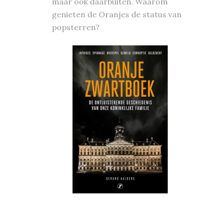
maar ook daarbuiten. Waarom
genieten de Oranjes de status van
popsterren?