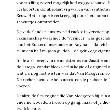
voorstelling zoveel mogelijk had weggeschuurd
verfsoorten die absoluut vrij waren van syntheti
Eeuw. Het craquelé verkreeg hij door het linnen 
scheurtjes ontstonden.
De vaderlandse kunstwereld raakte in vervoering 
vakmanschap waarmee de ‘Vermeer’ was geschild
aan het Rotterdamse museum Boymans, dat zich s
ruim een half miljoen gulden – de gelukkige eig
In de archieven van de ministeries van Justitie en
de Jubega-vondst bleek veel in kopie of originee
wat we nog niet wisten was dat Van Meegeren vol
De rechercheur die hem arresteerde probeerde ‘
voeren.’
Dankzij de fles cognac die Van Meegeren bij zijn
enorme woordenstroom op gang, maar of je die gez
twijfelachtig.