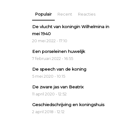
Populair
Recent
Reacties
De vlucht van koningin Wilhelmina in
mei 1940
20 mei 2022 - 17:10
Een porseleinen huwelijk
7 februari 2022 - 16:55
De speech van de koning
5 mei 2020 - 10:15
De zware jas van Beatrix
11 april 2020 - 12:52
Geschiedschrijving en koningshuis
2 april 2018 - 12:12