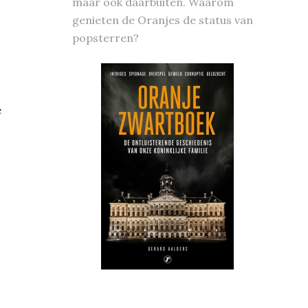
maar ook daarbuiten. Waarom
genieten de Oranjes de status van
popsterren?
e