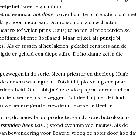
eetje het tweede garnituur.
het nu eenmaal
not done
is over haar te praten. Je praat me
kt je nooit meer aan. De mensen die zich wel lieten
Beatrix (of wijlen prins Claus) te horen, al probeerden ze
ofdame Miente Boellaard. Maar zij zei, als puntje bij
. Als er tussen al het lakeien-gekakel eens iets aan de
de er geheid een diepe stilte. De hofdame zei in die
gezwegen in de serie. Neem priester en theoloog Huub
 de camera was ingedut. Totdat hij plotseling een paar
ordachtheid. Ook rabbijn Soetendorp sprak aarzelend en
d iets verkeerds te zeggen. Dat deed hij niet. Hij had
ijwel iedere geïnterviewde in deze serie kleefde.
orus, die nauw bij de productie van de serie betrokken is
eerstanden heen
(2013) stond evenmin veel nieuws. Als de
van bewondering voor Beatrix, vroeg ze nooit door hoe da