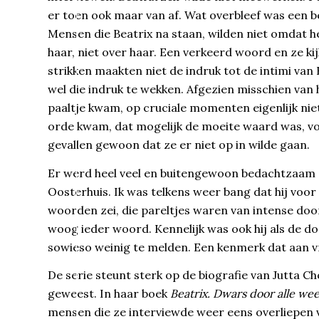
er toen ook maar van af. Wat overbleef was een b
Mensen die Beatrix na staan, wilden niet omdat 
haar, niet over haar. Een verkeerd woord en ze kij
strikken maakten niet de indruk tot de intimi van 
wel die indruk te wekken. Afgezien misschien van h
paaltje kwam, op cruciale momenten eigenlijk niets
orde kwam, dat mogelijk de moeite waard was, volg
gevallen gewoon dat ze er niet op in wilde gaan.
Er werd heel veel en buitengewoon bedachtzaam 
Oosterhuis. Ik was telkens weer bang dat hij voor
woorden zei, die pareltjes waren van intense do
woog ieder woord. Kennelijk was ook hij als de doo
sowieso weinig te melden. Een kenmerk dat aan vr
De serie steunt sterk op de biografie van Jutta Ch
geweest. In haar boek
Beatrix. Dwars door alle w
mensen die ze interviewde weer eens overliepen 