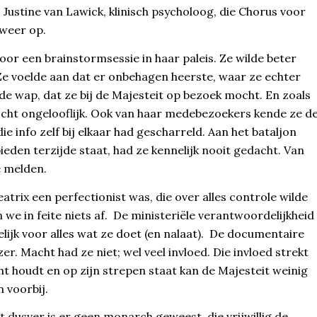
Justine van Lawick, klinisch psycholoog, die Chorus voor
 weer op.
or een brainstormsessie in haar paleis. Ze wilde beter
 Ze voelde aan dat er onbehagen heerste, waar ze echter
e wap, dat ze bij de Majesteit op bezoek mocht. En zoals
Echt ongelooflijk. Ook van haar medebezoekers kende ze d
 info zelf bij elkaar had gescharreld. Aan het bataljon
ieden terzijde staat, had ze kennelijk nooit gedacht. Van
e melden.
rix een perfectionist was, die over alles controle wilde
we in feite niets af. De ministeriële verantwoordelijkheid
elijk voor alles wat ze doet (en nalaat). De documentaire
r. Macht had ze niet; wel veel invloed. Die invloed strekt
echt houdt en op zijn strepen staat kan de Majesteit weinig
 voorbij.
 dusver is er geen monarch geweest, die vrijwillig de