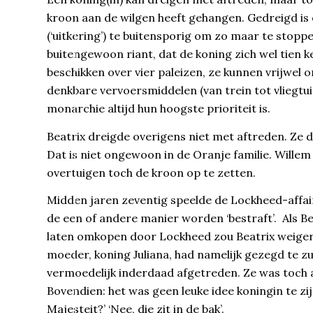
kroon aan de wilgen heeft gehangen. Gedreigd is e
(‘uitkering’) te buitensporig om zo maar te stop
buitengewoon riant, dat de koning zich wel tien k
beschikken over vier paleizen, ze kunnen vrijwel o
denkbare vervoersmiddelen (van trein tot vliegtui
monarchie altijd hun hoogste prioriteit is.
Beatrix dreigde overigens niet met aftreden. Ze d
Dat is niet ongewoon in de Oranje familie. Willem 
overtuigen toch de kroon op te zetten.
Midden jaren zeventig speelde de Lockheed-affai
de een of andere manier worden ‘bestraft’. Als B
laten omkopen door Lockheed zou Beatrix weiger
moeder, koning Juliana, had namelijk gezegd te zu
vermoedelijk inderdaad afgetreden. Ze was toch al
Bovendien: het was geen leuke idee koningin te zi
Majesteit?’ ‘Nee, die zit in de bak’.