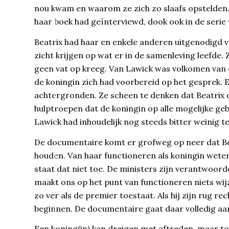
nou kwam en waarom ze zich zo slaafs opstelden. 
haar boek had geïnterviewd, dook ook in de serie
Beatrix had haar en enkele anderen uitgenodigd vo
zicht krijgen op wat er in de samenleving leefde.
geen vat op kreeg. Van Lawick was volkomen van d
de koningin zich had voorbereid op het gesprek. 
achtergronden. Ze scheen te denken dat Beatrix die
hulptroepen dat de koningin op alle mogelijke geb
Lawick had inhoudelijk nog steeds bitter weinig t
De documentaire komt er grofweg op neer dat Beat
houden. Van haar functioneren als koningin weten 
staat dat niet toe. De ministers zijn verantwoord
maakt ons op het punt van functioneren niets wijze
zo ver als de premier toestaat. Als hij zijn rug r
beginnen. De documentaire gaat daar volledig aan
Een koning(in) kan dreigen met aftreden, maar tot