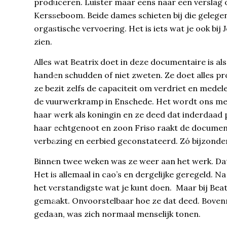
produceren. Luister maar eens naar een verslag o
Kersseboom. Beide dames schieten bij die gelege
orgastische vervoering. Het is iets wat je ook b
zien.
Alles wat Beatrix doet in deze documentaire is als
handen schudden of niet zweten. Ze doet alles pr
ze bezit zelfs de capaciteit om verdriet en medel
de vuurwerkramp in Enschede. Het wordt ons met 
haar werk als koningin en ze deed dat inderdaad p
haar echtgenoot en zoon Friso raakt de documen
verbazing en eerbied geconstateerd. Zó bijzonde
Binnen twee weken was ze weer aan het werk. Dat z
Het is allemaal in cao’s en dergelijke geregeld. 
het verstandigste wat je kunt doen. Maar bij Bea
gemaakt. Onvoorstelbaar hoe ze dat deed. Bovenme
gedaan, was zich normaal menselijk tonen.