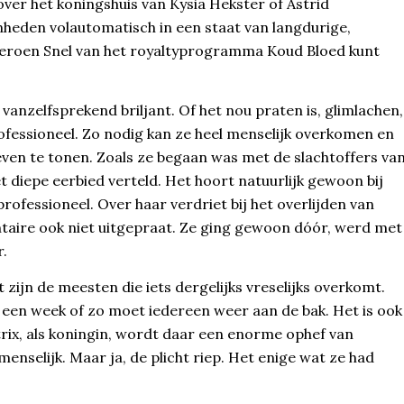
ver het koningshuis van Kysia Hekster of Astrid
nheden volautomatisch in een staat van langdurige,
ij Jeroen Snel van het royaltyprogramma Koud Bloed kunt
 vanzelfsprekend briljant. Of het nou praten is, glimlachen,
ofessioneel. Zo nodig kan ze heel menselijk overkomen en
even te tonen. Zoals ze begaan was met de slachtoffers va
diepe eerbied verteld. Het hoort natuurlijk gewoon bij
rofessioneel. Over haar verdriet bij het overlijden van
taire ook niet uitgepraat. Ze ging gewoon dóór, werd met
r.
ijn de meesten die iets dergelijks vreselijks overkomt.
Na een week of zo moet iedereen weer aan de bak. Het is ook
trix, als koningin, wordt daar een enorme ophef van
nselijk. Maar ja, de plicht riep. Het enige wat ze had