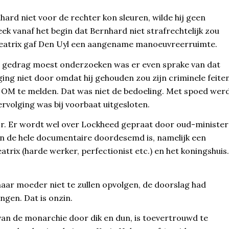
ard niet voor de rechter kon sleuren, wilde hij geen
ek vanaf het begin dat Bernhard niet strafrechtelijk zou
eatrix gaf Den Uyl een aangename manoeuvreerruimte.
e gedrag moest onderzoeken was er even sprake van dat
ging niet door omdat hij gehouden zou zijn criminele feite
het OM te melden. Dat was niet de bedoeling. Met spoed wer
vervolging was bij voorbaat uitgesloten.
or. Er wordt wel over Lockheed gepraat door oud-minister
an de hele documentaire doordesemd is, namelijk een
trix (harde werker, perfectionist etc.) en het koningshuis.
haar moeder niet te zullen opvolgen, de doorslag had
gen. Dat is onzin.
 van de monarchie door dik en dun, is toevertrouwd te