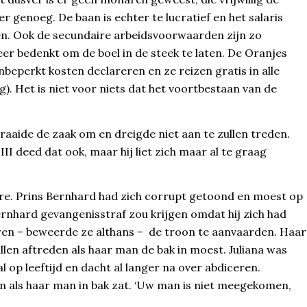
r genoeg. De baan is echter te lucratief en het salaris
pen. Ook de secundaire arbeidsvoorwaarden zijn zo
eer bedenkt om de boel in de steek te laten. De Oranjes
nbeperkt kosten declareren en ze reizen gratis in alle
g). Het is niet voor niets dat het voortbestaan van de
raaide de zaak om en dreigde niet aan te zullen treden.
III deed dat ook, maar hij liet zich maar al te graag
re. Prins Bernhard had zich corrupt getoond en moest op
ernhard gevangenisstraf zou krijgen omdat hij zich had
en – beweerde ze althans – de troon te aanvaarden. Haar
llen aftreden als haar man de bak in moest. Juliana was
 op leeftijd en dacht al langer na over abdiceren.
jn als haar man in bak zat. ‘Uw man is niet meegekomen,