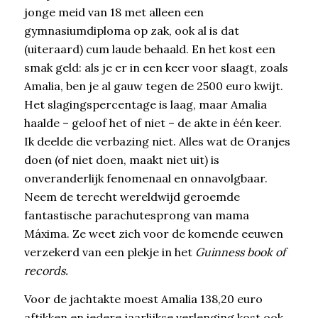
jonge meid van 18 met alleen een
gymnasiumdiploma op zak, ook al is dat
(uiteraard) cum laude behaald. En het kost een
smak geld: als je er in een keer voor slaagt, zoals
Amalia, ben je al gauw tegen de 2500 euro kwijt.
Het slagingspercentage is laag, maar Amalia
haalde – geloof het of niet – de akte in één keer.
Ik deelde die verbazing niet. Alles wat de Oranjes
doen (of niet doen, maakt niet uit) is
onveranderlijk fenomenaal en onnavolgbaar.
Neem de terecht wereldwijd geroemde
fantastische parachutesprong van mama
Máxima. Ze weet zich voor de komende eeuwen
verzekerd van een plekje in het
Guinness book of
records.
Voor de jachtakte moest Amalia 138,20 euro
aftikken en iedere jaarlijkse verlenging kost ook