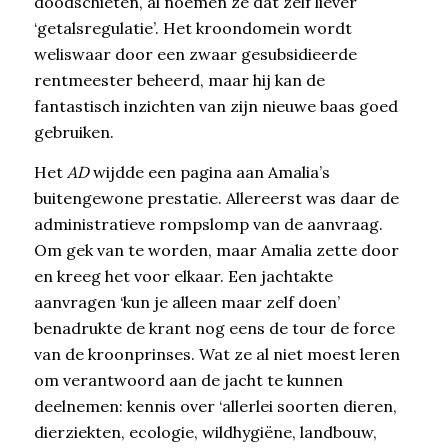
doodschieten, al noemen ze dat zelf liever
‘getalsregulatie’. Het kroondomein wordt
weliswaar door een zwaar gesubsidieerde
rentmeester beheerd, maar hij kan de
fantastisch inzichten van zijn nieuwe baas goed
gebruiken.
Het
AD
wijdde een pagina aan Amalia’s
buitengewone prestatie. Allereerst was daar de
administratieve rompslomp van de aanvraag.
Om gek van te worden, maar Amalia zette door
en kreeg het voor elkaar. Een jachtakte
aanvragen ‘kun je alleen maar zelf doen’
benadrukte de krant nog eens de tour de force
van de kroonprinses. Wat ze al niet moest leren
om verantwoord aan de jacht te kunnen
deelnemen: kennis over ‘allerlei soorten dieren,
dierziekten, ecologie, wildhygiëne, landbouw,