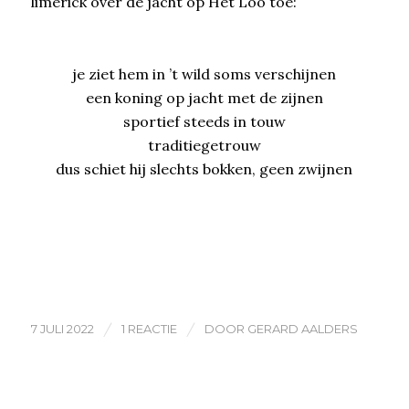
limerick over de jacht op Het Loo toe:
je ziet hem in ’t wild soms verschijnen
een koning op jacht met de zijnen
sportief steeds in touw
traditiegetrouw
dus schiet hij slechts bokken, geen zwijnen
/
/
7 JULI 2022
1 REACTIE
DOOR
GERARD AALDERS