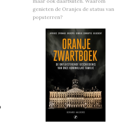
maar ook daarbuiten. Waarom
genieten de Oranjes de status van
popsterren?
n