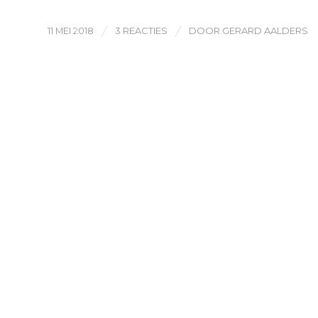
/
/
11 MEI 2018
3 REACTIES
DOOR
GERARD AALDERS