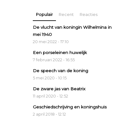
Populair
Recent
Reacties
De vlucht van koningin Wilhelmina in
mei 1940
20 mei 2022 - 17:10
Een porseleinen huwelijk
7 februari 2022 - 16:55
De speech van de koning
5 mei 2020 - 10:15
De zware jas van Beatrix
11 april 2020 - 12:52
Geschiedschrijving en koningshuis
2 april 2018 - 12:12