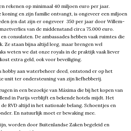
en rekenen op minimaal 40 miljoen euro per jaar.
 koning en zijn familie ontvangt, is ongeveer een miljoen
teden (en dat zijn er ongeveer 350 per jaar door Willem-
omzetverlies van de middenstand circa 75.000 euro.
 en consulaten. De ambassades hebben vaak ruimtes die
k. Ze staan bijna altijd leeg, maar brengen wel
s weten we dat onze royals in de praktijk vaak liever
kost extra geld, ook voor beveiliging.
s hobby aan waterbeheer deed, ontstond er op het
 unit ter ondersteuning van zijn liefhebberij.
ugen in een bezoekje van Máxima die bij het kopen van
end in Parijs verblijft en bekende hotels mijdt. Het
de RVD altijd in het nationale belang. Schoentjes en
 onder. En natuurlijk moet er bewaking mee.
é zijn, worden door Buitenlandse Zaken begeleid en