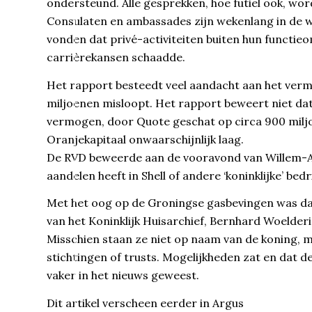
ondersteund. Alle gesprekken, hoe futiel ook, wo
Consulaten en ambassades zijn wekenlang in de w
vonden dat privé-activiteiten buiten hun functieom
carrièrekansen schaadde.
Het rapport besteedt veel aandacht aan het vermo
miljoenen misloopt. Het rapport beweert niet da
vermogen, door Quote geschat op circa 900 miljo
Oranjekapitaal onwaarschijnlijk laag.
De RVD beweerde aan de vooravond van Willem-A
aandelen heeft in Shell of andere ‘koninklijke’ bedri
Met het oog op de Groningse gasbevingen was da
van het Koninklijk Huisarchief, Bernhard Woelderink
Misschien staan ze niet op naam van de koning, m
stichtingen of trusts. Mogelijkheden zat en dat 
vaker in het nieuws geweest.
Dit artikel verscheen eerder in Argus