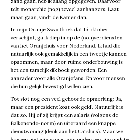
zand gaan, heb ik allang opgegeven. Daarvoor
telt monarchie (nog) teveel aanhangers. Laat
maar gaan, vindt de Kamer dan.
In mijn Oranje Zwartboek dat 15 oktober
verschijnt, ga ik diep in op de (non)verdiensten
van het Oranjehuis voor Nederland. Ik had die
natuurlijk ook gemakkelijk in een tweetje kunnen
opsommen, maar door ruime onderbouwing is
het een tamelijk dik boek geworden. Een
aanrader voor alle Oranjefans. En voor mensen
die hun gelijk bevestigd willen zien.
Tot slot nog een veel gehoorde opmerking: ‘Ja,
maar een president kost ook geld’. Natuurlijk is
dat zo. Hij of zij krijgt een salaris (volgens de
Balkenende-norm) en uiteraard een knappe
dienstwoning (denk aan het Catshuis). Maar we
hoeven niet zijn vrouw, zijn ouders en zijn oudste