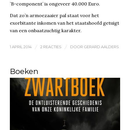
`B-component’ is ongeveer 40.000 Euro.
Dat zo’n armoezaaier pal staat voor het
exorbitante inkomen van het staatshoofd getuigt
van een onbaatzuchtig karakter.
/
/
1 APRIL 2014
2 REACTIES
DOOR
GERARD AALDERS
Boeken