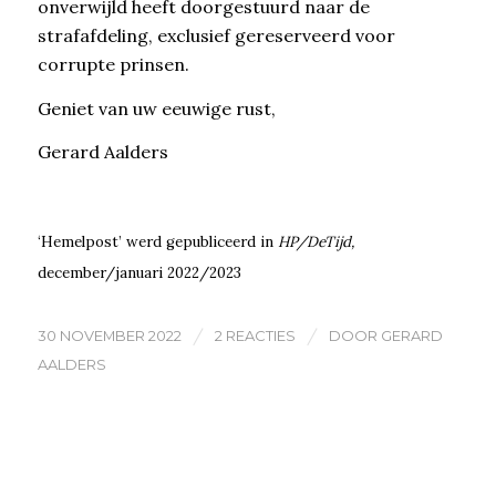
onverwijld heeft doorgestuurd naar de
strafafdeling, exclusief gereserveerd voor
corrupte prinsen.
Geniet van uw eeuwige rust,
Gerard Aalders
‘Hemelpost’ werd gepubliceerd in
HP/DeTijd,
december/januari 2022/2023
/
/
30 NOVEMBER 2022
2 REACTIES
DOOR
GERARD
AALDERS