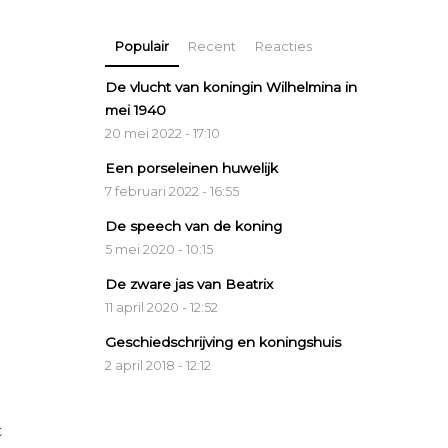
Populair
Recent
Reacties
De vlucht van koningin Wilhelmina in
mei 1940
20 mei 2022 - 17:10
Een porseleinen huwelijk
7 februari 2022 - 16:55
De speech van de koning
5 mei 2020 - 10:15
De zware jas van Beatrix
11 april 2020 - 12:52
Geschiedschrijving en koningshuis
2 april 2018 - 12:12
t