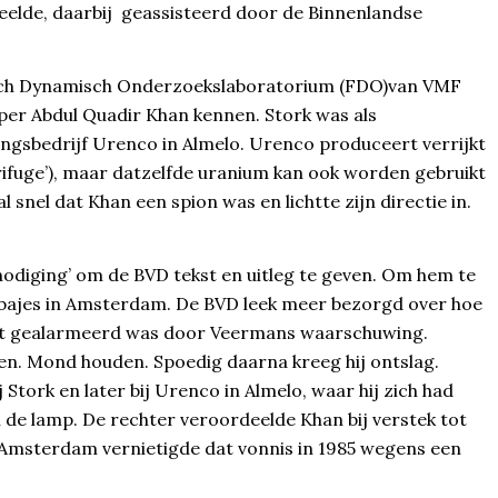
elde, daarbij geassisteerd door de Binnenlandse
sisch Dynamisch Onderzoekslaboratorium (FDO)van VMF
per Abdul Quadir Khan kennen. Stork was als
ngsbedrijf Urenco in Almelo. Urenco produceert verrijkt
ifuge’), maar datzelfde uranium kan ook worden gebruikt
el dat Khan een spion was en lichtte zijn directie in.
diging’ om de BVD tekst en uitleg te geven. Om hem te
erbajes in Amsterdam. De BVD leek meer bezorgd over hoe
enst gealarmeerd was door Veermans waarschuwing.
n. Mond houden. Spoedig daarna kreeg hij ontslag.
Stork en later bij Urenco in Almelo, waar hij zich had
en de lamp. De rechter veroordeelde Khan bij verstek tot
n Amsterdam vernietigde dat vonnis in 1985 wegens een