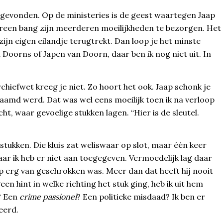
e gevonden. Op de ministeries is de geest waartegen Jaap
ereen bang zijn meerderen moeilijkheden te bezorgen. Het
zijn eigen eilandje terugtrekt. Dan loop je het minste
 Doorns of Japen van Doorn, daar ben ik nog niet uit. In
rchiefwet kreeg je niet. Zo hoort het ook. Jaap schonk je
aamd werd. Dat was wel eens moeilijk toen ik na verloop
ht, waar gevoelige stukken lagen. “Hier is de sleutel.
tukken. Die kluis zat weliswaar op slot, maar één keer
aar ik heb er niet aan toegegeven. Vermoedelijk lag daar
 erg van geschrokken was. Meer dan dat heeft hij nooit
een hint in welke richting het stuk ging, heb ik uit hem
e? Een
crime passionel
? Een politieke misdaad? Ik ben er
eerd.