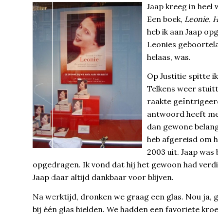
Jaap kreeg in heel
Een boek,
Leonie. 
heb ik aan Jaap opg
Leonies geboortela
helaas, was.
Op Justitie spitte
Telkens weer stuit
raakte geïntrigeerd
antwoord heeft me 
dan gewone belangs
heb afgereisd om h
2003 uit. Jaap was
opgedragen. Ik vond dat hij het gewoon had verd
Jaap daar altijd dankbaar voor blijven.
Na werktijd, dronken we graag een glas. Nou ja, g
bij één glas hielden. We hadden een favoriete kro