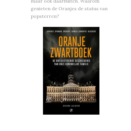
maar ook daarbuiten. Waarom
genieten de Oranjes de status van
popsterren?