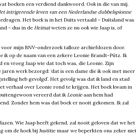
 wat boeken een verdiend dankwoord. Ook in die van mij.
Het intrigerende leven van een Nederlandse dubbelspionne
edragen. Het boek is in het Duits vertaald – Duitsland was
nd – dus in de
Heimat
weten ze nu ook wie Jaap is, of
 ik voor mijn BNV-onderzoek talloze archiefdozen door.
te ik op de naam van een zekere Leonie Brandt-Pütz. Ik
 en vroeg Jaap wie dat toch was, die Leonie. Zijn
jaren werk bezorgd: ‘dat is een dame die ik ook met meer
telling heb gevolgd’. Het gevolg was dat ik land en stad
et verhaal over Leonie rond te krijgen. Het boek kwam in
 buitengewoon vereerd dat ik
Leonie
aan hem had
iend. Zonder hem was dat boek er nooit gekomen. Ik zal
lazen. Wie Jaap heeft gekend, zal nooit geloven dat we het
eg om de hoek bij Justitie maar we beperkten ons zeker nie