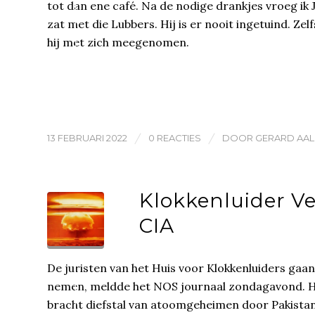
tot dan ene café. Na de nodige drankjes vroeg ik
zat met die Lubbers. Hij is er nooit ingetuind. Zel
hij met zich meegenomen.
/
/
13 FEBRUARI 2022
0 REACTIES
DOOR
GERARD AA
Klokkenluider V
CIA
De juristen van het Huis voor Klokkenluiders gaa
nemen, meldde het NOS journaal zondagavond. He
bracht diefstal van atoomgeheimen door Pakistan a