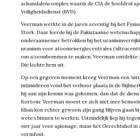
schandalencomplex waarin de CIA de hoofdrol spe
Veiligheidsdienst (BVD).
Veerman werkte in de jaren zeventig bij het Fy
Stork. Daar leerde hij de Pakistaanse wetenschap
onderaannemer betrokken bij het uraniumverrijki
uranium voor atoomenergiecentrales (‘ultracentr
om atoombommen te maken. Veerman ontdekte al sn
Die lachte hem uit.
Op een gegeven moment kreeg Veerman een ‘uitno
intimideren vond het verhoor plaats in de Bijlm
hij aan zijn kennis was gekomen, dan dat de di
Kortom: Veerman moest er zich niet mee bemoeie
Khan kon echter gewoon zijn gang blijven gaan bij 
weten binnen te werken. Uiteindelijk liep hij teg
vier jaar voor spionage, maar het Gerechtshof i
vormfout.