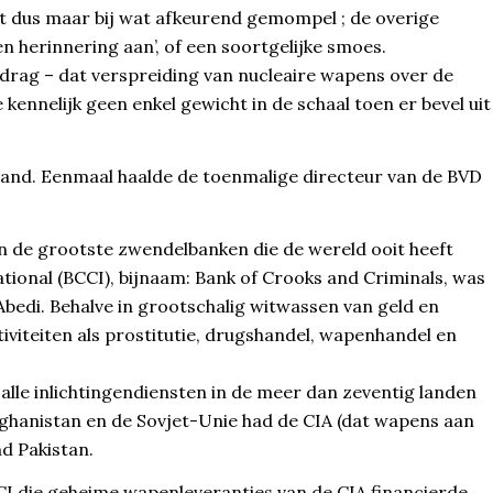
et dus maar bij wat afkeurend gemompel ; de overige
en herinnering aan’, of een soortgelijke smoes.
rdrag – dat verspreiding van nucleaire wapens over de
ennelijk geen enkel gewicht in de schaal toen er bevel uit
land. Eenmaal haalde de toenmalige directeur van de BVD
n de grootste zwendelbanken die de wereld ooit heeft
ional (BCCI), bijnaam: Bank of Crooks and Criminals, was
bedi. Behalve in grootschalig witwassen van geld en
viteiten als prostitutie, drugshandel, wapenhandel en
lle inlichtingendiensten in de meer dan zeventig landen
ghanistan en de Sovjet-Unie had de CIA (dat wapens aan
d Pakistan.
 die geheime wapenleveranties van de CIA financierde.