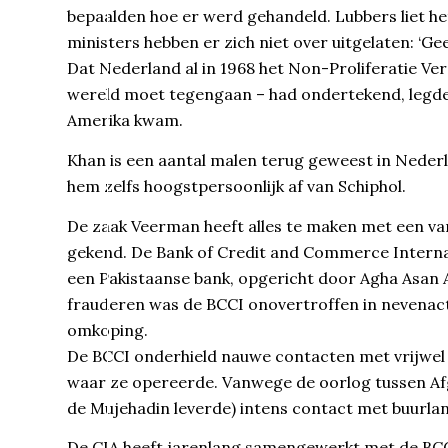
bepaalden hoe er werd gehandeld. Lubbers liet h
ministers hebben er zich niet over uitgelaten: ‘Ge
Dat Nederland al in 1968 het Non-Proliferatie Ve
wereld moet tegengaan – had ondertekend, legde k
Amerika kwam.
Khan is een aantal malen terug geweest in Neder
hem zelfs hoogstpersoonlijk af van Schiphol.
De zaak Veerman heeft alles te maken met een va
gekend. De Bank of Credit and Commerce Internat
een Pakistaanse bank, opgericht door Agha Asan A
frauderen was de BCCI onovertroffen in nevenacti
omkoping.
De BCCI onderhield nauwe contacten met vrijwel a
waar ze opereerde. Vanwege de oorlog tussen Af
de Mujehadin leverde) intens contact met buurlan
De CIA heeft jarenlang samengewerkt met de BCCI