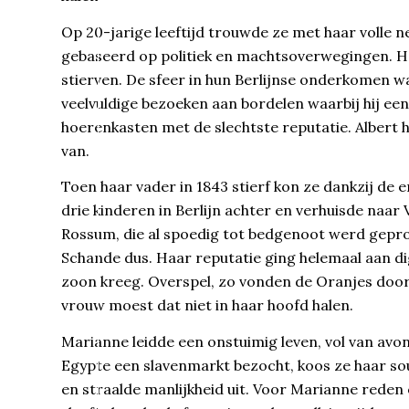
Op 20-jarige leeftijd trouwde ze met haar volle n
gebaseerd op politiek en machtsoverwegingen. Het
stierven. De sfeer in hun Berlijnse onderkomen w
veelvuldige bezoeken aan bordelen waarbij hij ee
hoerenkasten met de slechtste reputatie. Albert
van.
Toen haar vader in 1843 stierf kon ze dankzij de e
drie kinderen in Berlijn achter en verhuisde naar
Rossum, die al spoedig tot bedgenoot werd gepr
Schande dus. Haar reputatie ging helemaal aan d
zoon kreeg. Overspel, zo vonden de Oranjes doo
vrouw moest dat niet in haar hoofd halen.
Marianne leidde een onstuimig leven, vol van avon
Egypte een slavenmarkt bezocht, koos ze haar so
en straalde manlijkheid uit. Voor Marianne rede