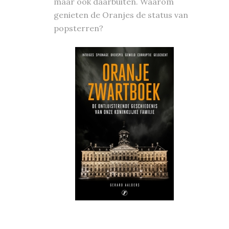
maar ook daarbuiten. Waarom
genieten de Oranjes de status van
popsterren?