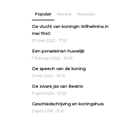
Populair
Recent
Reacties
De vlucht van koningin Wilhelmina in
mei 1940
20 mei 2022 - 17:10
Een porseleinen huwelijk
7 februari 2022 - 16:55
De speech van de koning
5 mei 2020 - 10:15
De zware jas van Beatrix
11 april 2020 - 12:52
Geschiedschrijving en koningshuis
2 april 2018 - 12:12