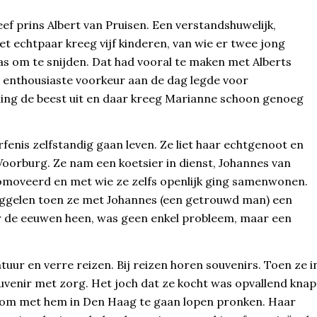
eef prins Albert van Pruisen. Een verstandshuwelijk,
 echtpaar kreeg vijf kinderen, van wie er twee jong
as om te snijden. Dat had vooral te maken met Alberts
n enthousiaste voorkeur aan de dag legde voor
 hing de beest uit en daar kreeg Marianne schoon genoeg
rfenis zelfstandig gaan leven. Ze liet haar echtgenoot en
 Voorburg. Ze nam een koetsier in dienst, Johannes van
omoveerd en met wie ze zelfs openlijk ging samenwonen.
iggelen toen ze met Johannes (een getrouwd man) een
r de eeuwen heen, was geen enkel probleem, maar een
tuur en verre reizen. Bij reizen horen souvenirs. Toen ze i
uvenir met zorg. Het joch dat ze kocht was opvallend knap
n om met hem in Den Haag te gaan lopen pronken. Haar