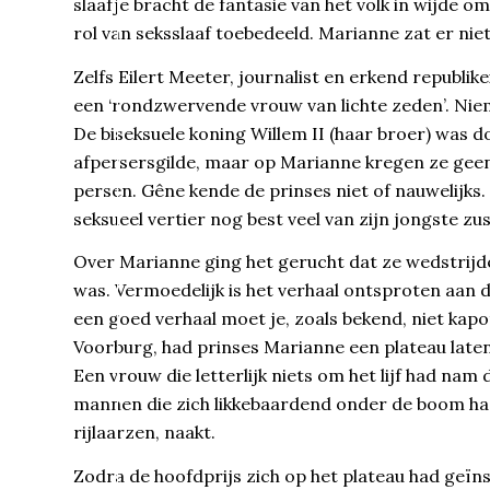
slaafje bracht de fantasie van het volk in wijde o
rol van seksslaaf toebedeeld. Marianne zat er nie
Zelfs Eilert Meeter, journalist en erkend republ
een ‘rondzwervende vrouw van lichte zeden’. Ni
De biseksuele koning Willem II (haar broer) was do
afpersersgilde, maar op Marianne kregen ze geen va
persen. Gêne kende de prinses niet of nauwelijks. 
seksueel vertier nog best veel van zijn jongste z
Over Marianne ging het gerucht dat ze wedstrijd
was. Vermoedelijk is het verhaal ontsproten aan 
een goed verhaal moet je, zoals bekend, niet kapo
Voorburg, had prinses Marianne een plateau laten
Een vrouw die letterlijk niets om het lijf had nam
mannen die zich likkebaardend onder de boom had
rijlaarzen, naakt.
Zodra de hoofdprijs zich op het plateau had geïn