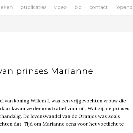
oeken
publicaties
video
bio
contact
lopend
 van prinses Marianne
l van koning Willem I, was een vrijgevochten vrouw die
n daar kwam ze demonstratief voor uit. Wat zij, de prinses,
chandalig. De levenswandel van de Oranjes was zoals
hten dat. Tijd om Marianne eens voor het voetlicht te