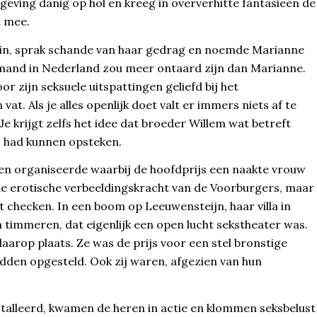
mgeving danig op hol en kreeg in oververhitte fantasieën de
t mee.
ikein, sprak schande van haar gedrag en noemde Marianne
emand in Nederland zou meer ontaard zijn dan Marianne.
or zijn seksuele uitspattingen geliefd bij het
t. Als je alles openlijk doet valt er immers niets af te
Je krijgt zelfs het idee dat broeder Willem wat betreft
us had kunnen opsteken.
en organiseerde waarbij de hoofdprijs een naakte vrouw
de erotische verbeeldingskracht van de Voorburgers, maar
t checken. In een boom op Leeuwensteijn, haar villa in
 timmeren, dat eigenlijk een open lucht sekstheater was.
 daarop plaats. Ze was de prijs voor een stel bronstige
den opgesteld. Ook zij waren, afgezien van hun
stalleerd, kwamen de heren in actie en klommen seksbelust