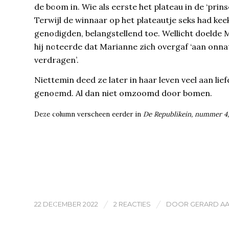
de boom in. Wie als eerste het plateau in de ‘pri
Terwijl de winnaar op het plateautje seks had kee
genodigden, belangstellend toe. Wellicht doelde
hij noteerde dat Marianne zich overgaf ‘aan onna
verdragen’.
Niettemin deed ze later in haar leven veel aan lie
genoemd. Al dan niet omzoomd door bomen.
Deze column verscheen eerder in
De Republikein, nummer 4
/
/
22 DECEMBER 2022
2 REACTIES
DOOR
GERARD A