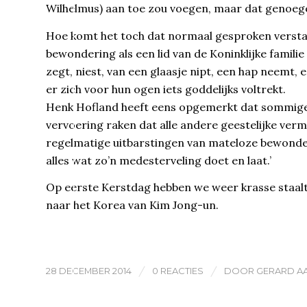
Wilhelmus) aan toe zou voegen, maar dat genoeg
Hoe komt het toch dat normaal gesproken verstan
bewondering als een lid van de Koninklijke familie 
zegt, niest, van een glaasje nipt, een hap neemt, e
er zich voor hun ogen iets goddelijks voltrekt.
Henk Hofland heeft eens opgemerkt dat sommigen 
vervoering raken dat alle andere geestelijke vermo
regelmatige uitbarstingen van mateloze bewonder
alles wat zo’n medesterveling doet en laat.’
Op eerste Kerstdag hebben we weer krasse staalt
naar het Korea van Kim Jong-un.
/
/
28 DECEMBER 2014
0 REACTIES
DOOR
GERARD A