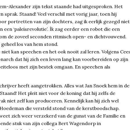
lem-Alexander zijn tekst staande had uitgesproken. Het
prak. Staand! Veel verschil met vorig jaar, toen hij
or portretten van zijn dochters, zag ik eerlijk gezegd niet
 een ‘paleisrevolutie’. Ík zag eerder een robot die een
n om de zoveel seconden ritmisch open- en dichtvouwend.
 geheel los van hem stond.
niet kan speechen en het ook nooit zal leren. Volgens Cee
onarch dat hij zich een leven lang kan voorbereiden op zijn
moeiteloos met zijn bestek omgaan. En speechen als
schrijver heeft aangetrokken. Alles wat Jan Snoek hem in de
Staand! Het pleit niet voor de koning dat hij zelfs de
ak niet zelf kan produceren. Kennelijk kan hij zich wel
ls Hoedeman die versteld stond van de kerstboodschap.
j weet zich weer verzekerd van de gunst van de Familie en
sende stuk van zijn collega Bert Wagendorp in