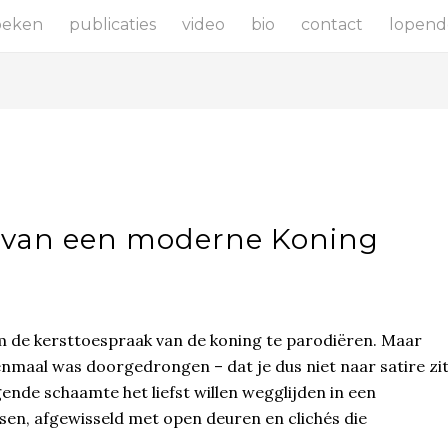
oeken
publicaties
video
bio
contact
lopend
 van een moderne Koning
m de kersttoespraak van de koning te parodiëren. Maar
enmaal was doorgedrongen – dat je dus niet naar satire zi
gende schaamte het liefst willen wegglijden in een
en, afgewisseld met open deuren en clichés die