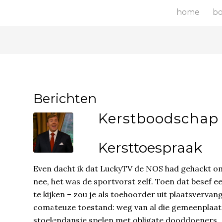
home
b
Berichten
Kerstboodschap
Kersttoespraak
Even dacht ik dat LuckyTV de NOS had gehackt o
nee, het was de sportvorst zelf. Toen dat besef e
te kijken – zou je als toehoorder uit plaatsvervan
comateuze toestand: weg van al die gemeenplaats
stoelendansje spelen met obligate dooddoeners.