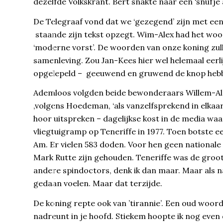
dezelfde Volkskrant. Bert snakte naar een ‘snufje 
De Telegraaf vond dat we ‘gezegend’ zijn met een 
staande zijn tekst opzegt. Wim-Alex had het woor
‘moderne vorst’. De woorden van onze koning zul
samenleving. Zou Jan-Kees hier wel helemaal eerli
opgelepeld – geeuwend en gruwend de knop he
Ademloos volgden beide bewonderaars Willem-Alex
,volgens Hoedeman, ‘als vanzelfsprekend in elkaar
hoor uitspreken – dagelijkse kost in de media wa
vliegtuigramp op Teneriffe in 1977. Toen botste
Am. Er vielen 583 doden. Voor hen geen national
Mark Rutte zijn gehouden. Teneriffe was de groot
andere spindoctors, denk ik dan maar. Maar als 
gedaan voelen. Maar dat terzijde.
De koning repte ook van ’tirannie’. Een oud woord
nadreunt in je hoofd. Stiekem hoopte ik nog even 