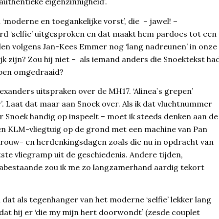
authentieke eigenzinnigheid’.
‘moderne en toegankelijke vorst’, die – jawel! –
d ‘selfie’ uitgesproken en dat maakt hem pardoes tot een
len volgens Jan-Kees Emmer nog ‘lang nadreunen’ in onze
jk zijn? Zou hij niet – als iemand anders die Snoektekst ha
bben omgedraaid?
anders uitspraken over de MH17. ‘Alinea`s grepen’
’. Laat dat maar aan Snoek over. Als ik dat vluchtnummer
ar Snoek handig op inspeelt – moet ik steeds denken aan de
 een KLM-vliegtuig op de grond met een machine van Pan
e rouw- en herdenkingsdagen zoals die nu in opdracht van
ste vliegramp uit de geschiedenis. Andere tijden,
nabestaande zou ik me zo langzamerhand aardig tekort
 dat als tegenhanger van het moderne ‘selfie’ lekker lang
dat hij er ‘die my mijn hert doorwondt’ (zesde couplet