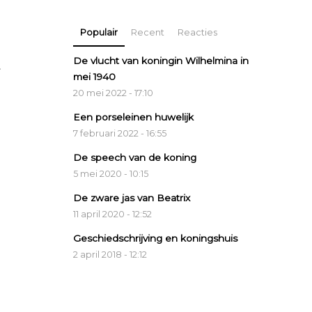
Populair
Recent
Reacties
De vlucht van koningin Wilhelmina in
mei 1940
20 mei 2022 - 17:10
Een porseleinen huwelijk
7 februari 2022 - 16:55
De speech van de koning
5 mei 2020 - 10:15
De zware jas van Beatrix
11 april 2020 - 12:52
Geschiedschrijving en koningshuis
2 april 2018 - 12:12