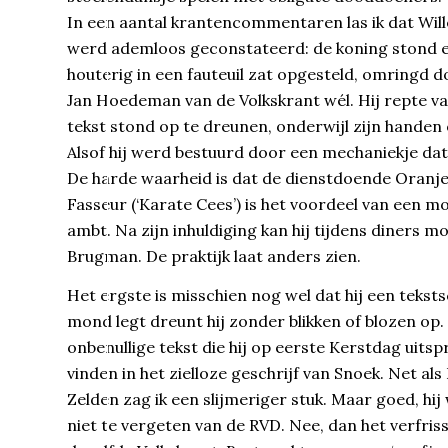
In een aantal krantencommentaren las ik dat Wil
werd ademloos geconstateerd: de koning stond en s
houterig in een fauteuil zat opgesteld, omringd do
Jan Hoedeman van de Volkskrant wél. Hij repte van
tekst stond op te dreunen, onderwijl zijn hande
Alsof hij werd bestuurd door een mechaniekje dat
De harde waarheid is dat de dienstdoende Oranje 
Fasseur (‘Karate Cees’) is het voordeel van een m
ambt. Na zijn inhuldiging kan hij tijdens diners 
Brugman. De praktijk laat anders zien.
Het ergste is misschien nog wel dat hij een tekst
mond legt dreunt hij zonder blikken of blozen op. 
onbenullige tekst die hij op eerste Kerstdag uitspr
vinden in het zielloze geschrijf van Snoek. Net a
Zelden zag ik een slijmeriger stuk. Maar goed, hi
niet te vergeten van de RVD. Nee, dan het verfris