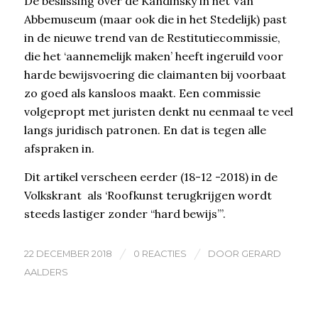
De beslissing over de Kandinsky in het Van
Abbemuseum (maar ook die in het Stedelijk) past
in de nieuwe trend van de Restitutiecommissie,
die het ‘aannemelijk maken’ heeft ingeruild voor
harde bewijsvoering die claimanten bij voorbaat
zo goed als kansloos maakt. Een commissie
volgepropt met juristen denkt nu eenmaal te veel
langs juridisch patronen. En dat is tegen alle
afspraken in.
Dit artikel verscheen eerder (18-12 -2018) in de
Volkskrant als ‘Roofkunst terugkrijgen wordt
steeds lastiger zonder “hard bewijs”’.
/
/
22 DECEMBER 2018
0 REACTIES
DOOR
GERARD
AALDERS