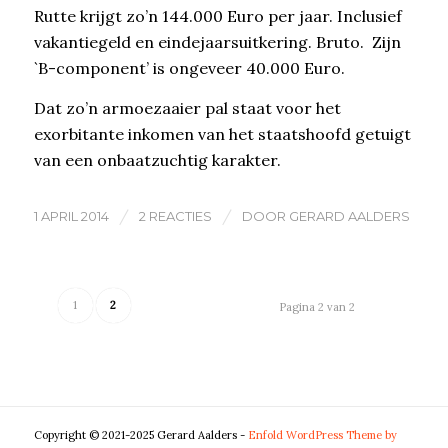
Rutte krijgt zo’n 144.000 Euro per jaar. Inclusief
vakantiegeld en eindejaarsuitkering. Bruto. Zijn
`B-component’ is ongeveer 40.000 Euro.
Dat zo’n armoezaaier pal staat voor het
exorbitante inkomen van het staatshoofd getuigt
van een onbaatzuchtig karakter.
/
/
1 APRIL 2014
2 REACTIES
DOOR
GERARD AALDERS
1
2
Pagina 2 van 2
Copyright © 2021-2025 Gerard Aalders -
Enfold WordPress Theme by