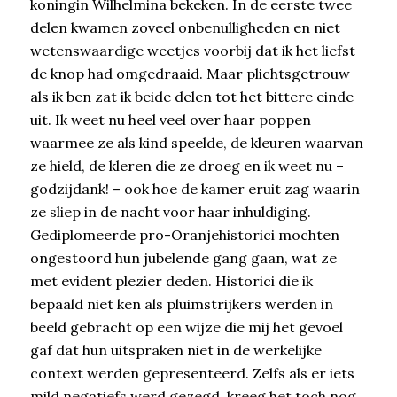
koningin Wilhelmina bekeken. In de eerste twee
delen kwamen zoveel onbenulligheden en niet
wetenswaardige weetjes voorbij dat ik het liefst
de knop had omgedraaid. Maar plichtsgetrouw
als ik ben zat ik beide delen tot het bittere einde
uit. Ik weet nu heel veel over haar poppen
waarmee ze als kind speelde, de kleuren waarvan
ze hield, de kleren die ze droeg en ik weet nu –
godzijdank! – ook hoe de kamer eruit zag waarin
ze sliep in de nacht voor haar inhuldiging.
Gediplomeerde pro-Oranjehistorici mochten
ongestoord hun jubelende gang gaan, wat ze
met evident plezier deden. Historici die ik
bepaald niet ken als pluimstrijkers werden in
beeld gebracht op een wijze die mij het gevoel
gaf dat hun uitspraken niet in de werkelijke
context werden gepresenteerd. Zelfs als er iets
mild negatiefs werd gezegd, kreeg het toch nog