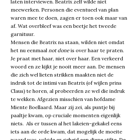
laten interviewen. Beatrix zelf wilde niet
meewerken. Personen die eventueel van plan
waren mee te doen, zagen er toen ook maar van
af. Wat overbleef was een beetje het tweede
garnituur.
Mensen die Beatrix na staan, wilden niet omdat
het nu eenmaal
not done
is over haar te praten.
Je praat met haar, niet over haar. Een verkeerd
woord en ze kijkt je nooit meer aan. De mensen
die zich wel lieten strikken maakten niet de
indruk tot de intimi van Beatrix (of wijlen prins
Claus) te horen, al probeerden ze wel die indruk
te wekken. Afgezien misschien van hofdame
Miente Boellaard. Maar zij zei, als puntje bij
paaltje kwam, op cruciale momenten eigenlijk
niets. Als er tussen al het lakeien-gekakel eens
iets aan de orde kwam, dat mogelijk de moeite
waard was, volgde er geheid een diepe stilte. De