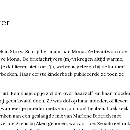
ter
ek in Story: ‘Schrijf het maar aan Mona’. Ze beantwoordde
ve Mona’. De briefschrijvers (m/v) kregen altijd warme,
dat liever niet toe: ‘ja, wel eens gelezen bij de kapper’.
erboeken. Haar eerste kinderboek publiceerde ze toen ze
it: Een Kusje op je ziel dat over haarzelf en haar moede
mij geen kwaad doen. Ze was dol op haar moeder, of liever
ig wanneer je moeder niets van jou moet hebben. Loek keek
enken aan een geslaagde mix van Marlene Dietrich met
ver de grens bij Aken geboren, was actrice. Ze schreef ook