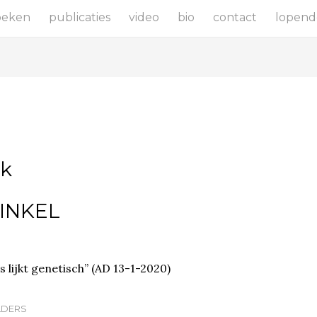
oeken
publicaties
video
bio
contact
lopend
ek
INKEL
 lijkt genetisch” (AD 13-1-2020)
LDERS