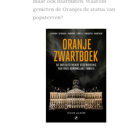
maar ook daarbuiten. Waarom
genieten de Oranjes de status van
popsterren?