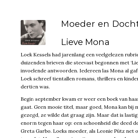
Moeder en Doch
Lieve Mona
Loek Kessels had jarenlang een veelgelezen rubri
duizenden brieven die steevast begonnen met ‘Lie
invoelende antwoorden. Iedereen las Mona al gaf je 
Loek schreef tientallen romans, thrillers en kind
dertien was.
Begin september kwam er weer een boek van haar u
gaat. Geen mooie titel, maar goed, Mona kan bij 
gezegd, ze wilde dat graag zijn. Maar dat is last
enorm tegen haar op: een schoonheid die deed d
Greta Garbo. Loeks moeder, als Leonie Pütz net o