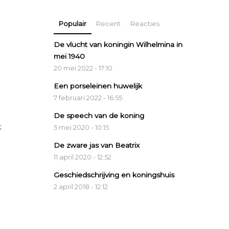
Populair
Recent
Reacties
De vlucht van koningin Wilhelmina in
mei 1940
20 mei 2022 - 17:10
Een porseleinen huwelijk
7 februari 2022 - 16:55
De speech van de koning
t
5 mei 2020 - 10:15
De zware jas van Beatrix
11 april 2020 - 12:52
Geschiedschrijving en koningshuis
2 april 2018 - 12:12