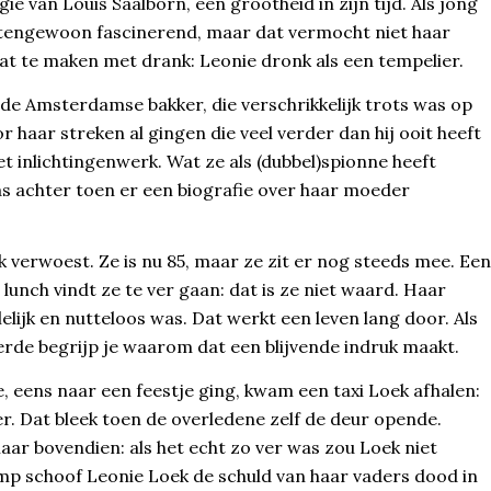
 van Louis Saalborn, een grootheid in zijn tijd. Als jong
itengewoon fascinerend, maar dat vermocht niet haar
at te maken met drank: Leonie dronk als een tempelier.
e Amsterdamse bakker, die verschrikkelijk trots was op
r haar streken al gingen die veel verder dan hij ooit heeft
t inlichtingenwerk. Wat ze als (dubbel)spionne heeft
s achter toen er een biografie over haar moeder
 verwoest. Ze is nu 85, maar ze zit er nog steeds mee. Een
 lunch vindt ze te ver gaan: dat is ze niet waard. Haar
elijk en nutteloos was. Dat werkt een leven lang door. Als
erde begrijp je waarom dat een blijvende indruk maakt.
e, eens naar een feestje ging, kwam een taxi Loek afhalen:
r. Dat bleek toen de overledene zelf de deur opende.
ar bovendien: als het echt zo ver was zou Loek niet
mp schoof Leonie Loek de schuld van haar vaders dood in