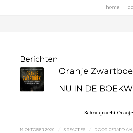
home
b
Berichten
Oranje Zwartbo
NU IN DE BOEKW
“Schraapzucht Oranjes
/
/
14 OKTOBER 2020
3 REACTIES
DOOR
GERARD AA