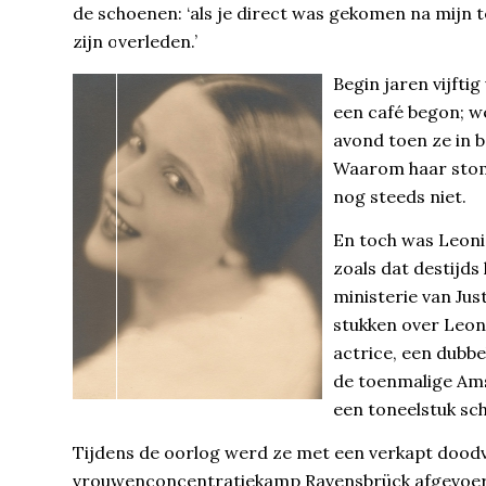
de schoenen: ‘als je direct was gekomen na mijn t
zijn overleden.’
Begin jaren vijft
een café begon; we
avond toen ze in b
Waarom haar stom
nog steeds niet.
En toch was Leoni
zoals dat destijds
ministerie van Just
stukken over Leoni
actrice, een dubb
de toenmalige Ams
een toneelstuk sc
Tijdens de oorlog werd ze met een verkapt doodvo
vrouwenconcentratiekamp Ravensbrück afgevoerd 