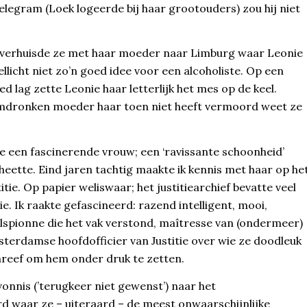
elegram (Loek logeerde bij haar grootouders) zou hij niet
ig verhuisde ze met haar moeder naar Limburg waar Leonie
llicht niet zo’n goed idee voor een alcoholiste. Op een
ed lag zette Leonie haar letterlijk het mes op de keel.
dronken moeder haar toen niet heeft vermoord weet ze
e een fascinerende vrouw; een ‘ravissante schoonheid’
 heette. Eind jaren tachtig maakte ik kennis met haar op he
itie. Op papier weliswaar; het justitiearchief bevatte veel
e. Ik raakte gefascineerd: razend intelligent, mooi,
elspionne die het vak verstond, maîtresse van (ondermeer)
terdamse hoofdofficier van Justitie over wie ze doodleuk
hreef om hem onder druk te zetten.
nnis (’terugkeer niet gewenst’) naar het
waar ze – uiteraard – de meest onwaarschijnlijke