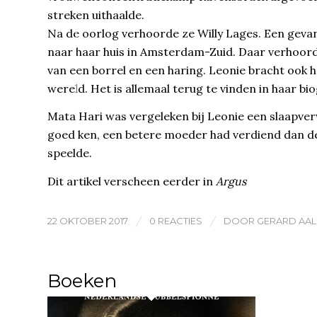
streken uithaalde.
Na de oorlog verhoorde ze Willy Lages. Een gev
naar haar huis in Amsterdam-Zuid. Daar verhoord
van een borrel en een haring. Leonie bracht ook h
wereld. Het is allemaal terug te vinden in haar bio
Mata Hari was vergeleken bij Leonie een slaapver
goed ken, een betere moeder had verdiend dan de
speelde.
Dit artikel verscheen eerder in
Argus
/
/
22 OKTOBER 2017
0 REACTIES
DOOR
GERARD AA
Boeken