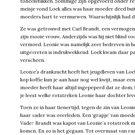
toneelstukken. Sommige zijn opgevoerd onder regie
meisje vond Loek alles was haar moeder deed bu
moeders hart te vermurwen. Waarschijnlijk had d
Ze was getrouwd met Carl Brandt, een vermogend
zijn mooie vrouw. Anderzijds was hij niet blind voo
vermoed. Leonie was namelijk zeer bedreven in he
uitgevreten is indrukwekkend. Loek kwam daar pa
verscheen.
Leonie’s drankzucht heeft het jeugdleven van Loek
kop koffie kun je aan haar nog wel kwijt, maar een
moeder heeft haar altijd ingepeperd dat ze dom, l
je leest welke rotstreken Leonie haar dochter lev
Toen ze in haar tienertijd, tegen de zin van Leoni
haar vader was overleden. Een ‘grapje’ van moede
Vader Brandt was kapot van Leonie`s rotstreek ma
komen. En zo is het gegaan. Tot overmaat van ra