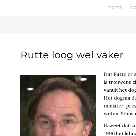
home
b
Rutte loog wel vaker
Dat Rutte er 
is trouwens z
vanuit het do
Het dogma dus
minister-pres
weten. Soms o
Ik weet dat z
1996 het lidm