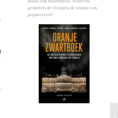
maar ook daarbuiten. Waarom
genieten de Oranjes de status van
popsterren?
e
f
,
e