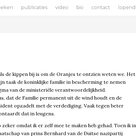
oeken
publicaties
video
bio
contact
lopend
als de kippen bij is om de Oranjes te ontzien weten we. Het
ijn taak de koninklijke familie in bescherming te nemen
gma van de ministeriële verantwoordelijkheid.
, dat de Familie permanent uit de wind houdt en de
ident opzadelt met de verdediging. Vaak tegen beter
ntaardt dat in leugens.
o zeker omdat ik er zelf mee te maken heb gehad. Toen ik i
aatschap van prins Bernhard van de Duitse nazipartij