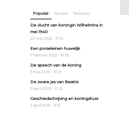
Populair
Recent
Reacties
De vlucht van koningin Wilhelmina in
mei 1940
20 mei 2022 - 17:10
Een porseleinen huwelijk
7 februari 2022 - 16:55
De speech van de koning
5 mei 2020 - 10:15
De zware jas van Beatrix
11 april 2020 - 12:52
Geschiedschrijving en koningshuis
2 april 2018 - 12:12