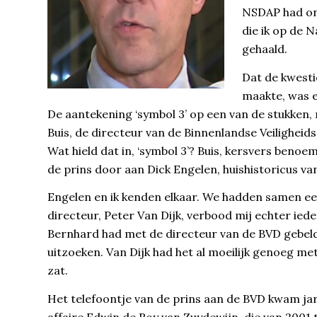
NSDAP had on
die ik op de 
gehaald.
Dat de kwesti
maakte, was e
De aantekening ‘symbol 3’ op een van de stukken,
Buis, de directeur van de Binnenlandse Veiligheids
Wat hield dat in, ‘symbol 3’? Buis, kersvers beno
de prins door aan Dick Engelen, huishistoricus van
Engelen en ik kenden elkaar. We hadden samen een
directeur, Peter Van Dijk, verbood mij echter ied
Bernhard had met de directeur van de BVD gebeld,
uitzoeken. Van Dijk had het al moeilijk genoeg m
zat.
Het telefoontje van de prins aan de BVD kwam jare
affaire Edwin de Roy van Zuydewijn, die van 200