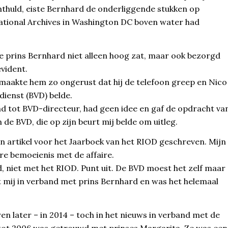
thuld, eiste Bernhard de onderliggende stukken op
National Archives in Washington DC boven water had
e prins Bernhard niet alleen hoog zat, maar ook bezorgd
vident.
 maakte hem zo ongerust dat hij de telefoon greep en Nico
dienst (BVD) belde.
emd tot BVD-directeur, had geen idee en gaf de opdracht va
 de BVD, die op zijn beurt mij belde om uitleg.
 artikel voor het Jaarboek van het RIOD geschreven. Mijn
ere bemoeienis met de affaire.
 niet met het RIOD. Punt uit. De BVD moest het zelf maar
et mij in verband met prins Bernhard en was het helemaal
n later – in 2014 – toch in het nieuws in verband met de
1 tot 2006 was getrouwd met prinses Margarita. Ze was een