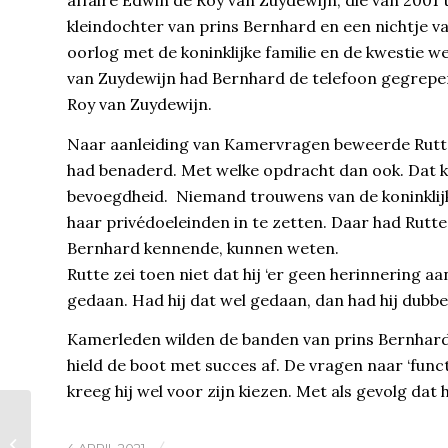
kleindochter van prins Bernhard en een nichtje v
oorlog met de koninklijke familie en de kwestie w
van Zuydewijn had Bernhard de telefoon gegrep
Roy van Zuydewijn.
Naar aanleiding van Kamervragen beweerde Rutte 
had benaderd. Met welke opdracht dan ook. Dat kó
bevoegdheid. Niemand trouwens van de koninklijke
haar privédoeleinden in te zetten. Daar had Rutte 
Bernhard kennende, kunnen weten.
Rutte zei toen niet dat hij ‘er geen herinnering aa
gedaan. Had hij dat wel gedaan, dan had hij dubb
Kamerleden wilden de banden van prins Bernhard
hield de boot met succes af. De vragen naar ‘funct
kreeg hij wel voor zijn kiezen. Met als gevolg dat 
The Crown
/
4 APRIL 2021