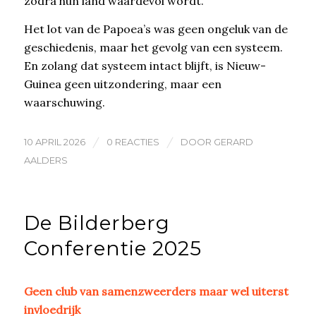
zodra hun land waardevol wordt.
Het lot van de Papoea’s was geen ongeluk van de
geschiedenis, maar het gevolg van een systeem.
En zolang dat systeem intact blijft, is Nieuw-
Guinea geen uitzondering, maar een
waarschuwing.
/
/
10 APRIL 2026
0 REACTIES
DOOR
GERARD
AALDERS
De Bilderberg
Conferentie 2025
Geen club van samenzweerders maar wel uiterst
invloedrijk